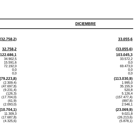
DICIEMBRE
(32.758,2)
33.055,6
32.758,2
(33.055,6)
122.686,1
103.045,3
34.902,5
33.572,2
15.591,6
0,0
72.192,0
69.473,0
0,0
0,0
0,0
0,0
(79.223,8)
(113.030,9)
(2.309,4)
1.995,0
(47.697,8)
35.155,9
(9.231,4)
520,8
(126,3)
5.126,4
(17.704,0)
(157.477,4)
(61,9)
(897,8)
(2.093,0)
2.546,1
(10.704,1)
(23.069,9)
11.309,3
9.021,8
(17.687,8)
(26.213,6)
(4.325,6)
(5.878,1)