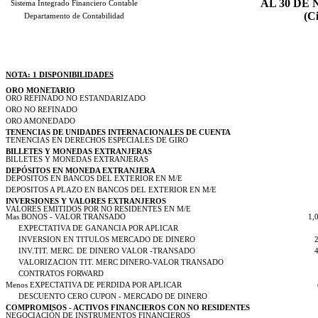
AL 30 DE
Sistema Integrado Financiero Contable
(Ci
Departamento de Contabilidad
NOTA: 1 DISPONIBILIDADES
ORO MONETARIO
ORO REFINADO NO ESTANDARIZADO
ORO NO REFINADO
ORO AMONEDADO
TENENCIAS DE UNIDADES INTERNACIONALES DE CUENTA
TENENCIAS EN DERECHOS ESPECIALES DE GIRO
BILLETES Y MONEDAS EXTRANJERAS
BILLETES Y MONEDAS EXTRANJERAS
DEPÓSITOS EN MONEDA EXTRANJERA
DEPOSITOS EN BANCOS DEL EXTERIOR EN M/E
DEPOSITOS A PLAZO EN BANCOS DEL EXTERIOR EN M/E
INVERSIONES Y VALORES EXTRANJEROS
VALORES EMITIDOS POR NO RESIDENTES EN M/E
Mas BONOS - VALOR TRANSADO
1,
EXPECTATIVA DE GANANCIA POR APLICAR
INVERSION EN TITULOS MERCADO DE DINERO
INV.TIT. MERC. DE DINERO VALOR -TRANSADO
VALORIZACION TIT. MERC DINERO-VALOR TRANSADO
CONTRATOS FORWARD
Menos EXPECTATIVA DE PERDIDA POR APLICAR
DESCUENTO CERO CUPON - MERCADO DE DINERO
COMPROMISOS - ACTIVOS FINANCIEROS CON NO RESIDENTES
NEGOCIACIÓN DE INSTRUMENTOS FINANCIEROS